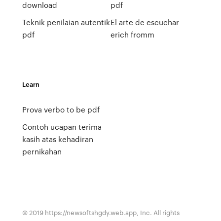
download
pdf
Teknik penilaian autentik
El arte de escuchar
pdf
erich fromm
Learn
Prova verbo to be pdf
Contoh ucapan terima
kasih atas kehadiran
pernikahan
© 2019 https://newsoftshgdy.web.app, Inc. All rights