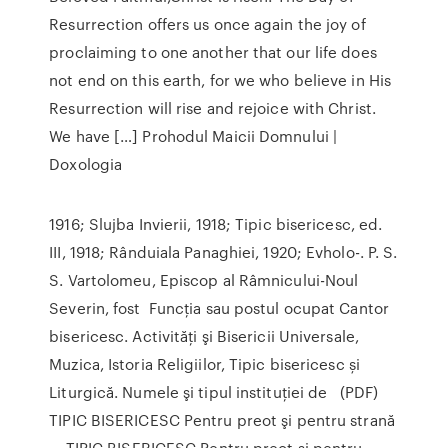
Resurrection offers us once again the joy of
proclaiming to one another that our life does
not end on this earth, for we who believe in His
Resurrection will rise and rejoice with Christ.
We have […] Prohodul Maicii Domnului |
Doxologia
1916; Slujba Invierii, 1918; Tipic bisericesc, ed.
III, 1918; Rânduiala Panaghiei, 1920; Evholo-. P. S.
S. Vartolomeu, Episcop al Râmnicului-Noul
Severin, fost Funcţia sau postul ocupat Cantor
bisericesc. Activităţi şi Bisericii Universale,
Muzica, Istoria Religiilor, Tipic bisericesc și
Liturgică. Numele şi tipul instituţiei de (PDF)
TIPIC BISERICESC Pentru preot şi pentru strană
... TIPIC BISERICESC Pentru preot şi pentru