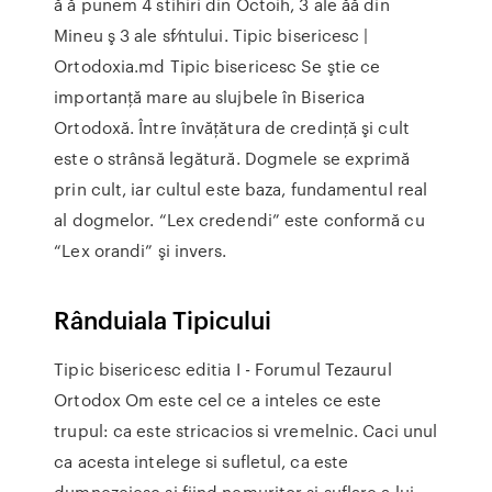
ă ă punem 4 stihiri din Octoih, 3 ale ăă din
Mineu ş 3 ale sf⁄ntului. Tipic bisericesc |
Ortodoxia.md Tipic bisericesc Se ştie ce
importanţă mare au slujbele în Biserica
Ortodoxă. Între învăţătura de credinţă şi cult
este o strânsă legătură. Dogmele se exprimă
prin cult, iar cultul este baza, fundamentul real
al dogmelor. “Lex credendi” este conformă cu
“Lex orandi” şi invers.
Rânduiala Tipicului
Tipic bisericesc editia I - Forumul Tezaurul
Ortodox Om este cel ce a inteles ce este
trupul: ca este stricacios si vremelnic. Caci unul
ca acesta intelege si sufletul, ca este
dumnezeiesc si fiind nemuritor si suflare a lui