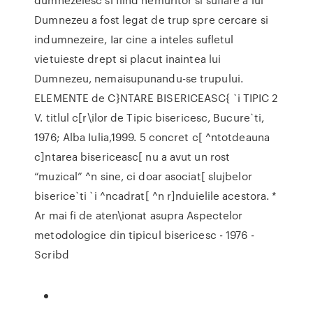
Dumnezeu a fost legat de trup spre cercare si
indumnezeire, Iar cine a inteles sufletul
vietuieste drept si placut inaintea lui
Dumnezeu, nemaisupunandu-se trupului.
ELEMENTE de C}NTARE BISERICEASC{ `i TIPIC 2
V. titlul c[r\ilor de Tipic bisericesc, Bucure`ti,
1976; Alba Iulia,1999. 5 concret c[ ^ntotdeauna
c]ntarea bisericeasc[ nu a avut un rost
“muzical” ^n sine, ci doar asociat[ slujbelor
biserice`ti `i ^ncadrat[ ^n r]nduielile acestora. *
Ar mai fi de aten\ionat asupra Aspectelor
metodologice din tipicul bisericesc - 1976 -
Scribd