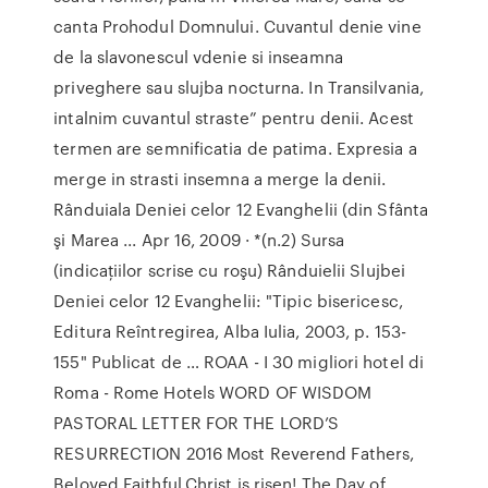
canta Prohodul Domnului. Cuvantul denie vine
de la slavonescul vdenie si inseamna
priveghere sau slujba nocturna. In Transilvania,
intalnim cuvantul straste” pentru denii. Acest
termen are semnificatia de patima. Expresia a
merge in strasti insemna a merge la denii.
Rânduiala Deniei celor 12 Evanghelii (din Sfânta
şi Marea ... Apr 16, 2009 · *(n.2) Sursa
(indicaţiilor scrise cu roşu) Rânduielii Slujbei
Deniei celor 12 Evanghelii: "Tipic bisericesc,
Editura Reîntregirea, Alba Iulia, 2003, p. 153-
155" Publicat de … ROAA - I 30 migliori hotel di
Roma - Rome Hotels WORD OF WISDOM
PASTORAL LETTER FOR THE LORD’S
RESURRECTION 2016 Most Reverend Fathers,
Beloved Faithful,Christ is risen! The Day of