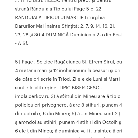
strană Rânduiala Tipicului Page 5 of 22
RÂNDUIALA TIPICULUI MARTIE Liturghia
Darurilor Mai Înainte Sfinţită: 2, 7, 9, 14, 16, 21,
23, 28 şi 30 4 DUMINICĂ Duminica a 2-a din Post
- A Sf.
5 | Page . Se zice Rugăciunea Sf. Efrem Sirul, cu
4 metanii mari şi 12 închinăciuni la ceasuri şi ori
de câte ori scrie în Triod. Zilele de Luni si Marti
sunt zile aliturgice. TIPIC BISERICESC -
imola.cerkov.ru 3) ă sf⁄ntul din Mineu are ă tipic
polieleu ori priveghere, ă are 8 stihuri, punem 4
din octoih ş 6 din Mineu; 5) ă …n Mineu sunt 2 ţ
ş am⁄ndoi au stihiri, punem 4 stihiri din Octoih ş
6 ale ţ din Mineu; ă duminica va fi …naintea ă ori