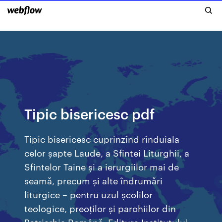
Tipic bisericesc pdf
Tipic bisericesc cuprinzînd rînduiala
celor șapte Laude, a Sfintei Liturghii, a
Sfintelor Taine și a ierurgiilor mai de
seamă, precum și alte îndrumări
liturgice – pentru uzul școlilor
teologice, preoților și parohiilor din
Patriarhia Română, Editura Institutului