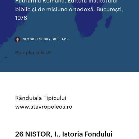
biblic și de misiune ortodoxă, București,
1976
NEWSOFTSHGDY.WEB.APP
Rpp pkn kelas 9
Rânduiala Tipicului
www.stavropoleos.ro
26 NISTOR, I., Istoria Fondului