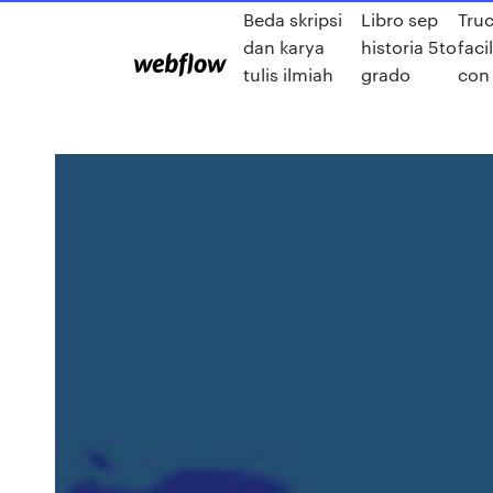
Beda skripsi
Libro sep
Tru
dan karya
historia 5to
faci
tulis ilmiah
grado
con