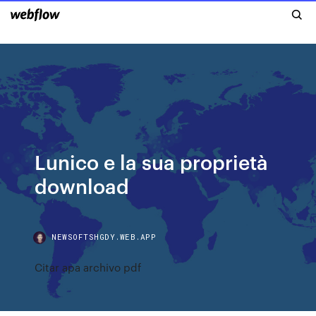
Lunico e la sua proprietà
download
NEWSOFTSHGDY.WEB.APP
Citar apa archivo pdf