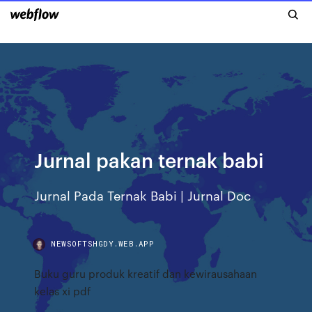
Jurnal pakan ternak babi
Jurnal Pada Ternak Babi | Jurnal Doc
NEWSOFTSHGDY.WEB.APP
Buku guru produk kreatif dan kewirausahaan
kelas xi pdf