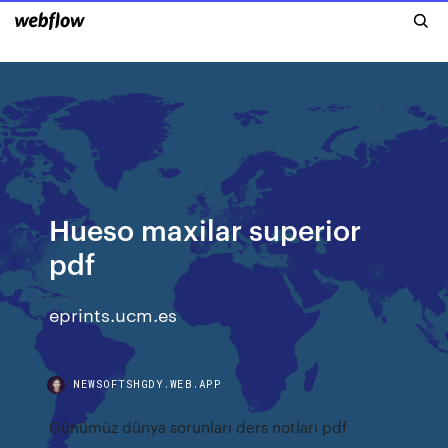
Hueso maxilar superior
pdf
eprints.ucm.es
NEWSOFTSHGDY.WEB.APP
Günümüz dünya sorunları ders notları pdf