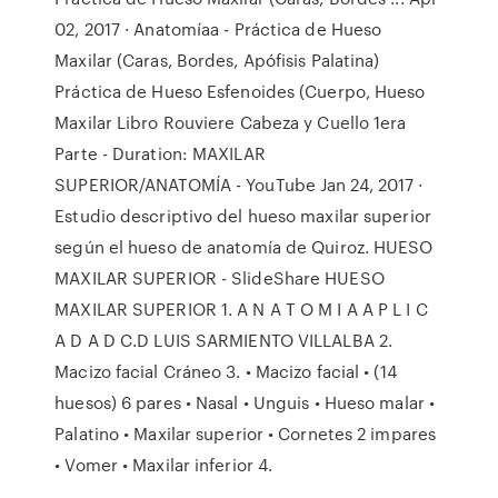
02, 2017 · Anatomíaa - Práctica de Hueso
Maxilar (Caras, Bordes, Apófisis Palatina)
Práctica de Hueso Esfenoides (Cuerpo, Hueso
Maxilar Libro Rouviere Cabeza y Cuello 1era
Parte - Duration: MAXILAR
SUPERIOR/ANATOMÍA - YouTube Jan 24, 2017 ·
Estudio descriptivo del hueso maxilar superior
según el hueso de anatomía de Quiroz. HUESO
MAXILAR SUPERIOR - SlideShare HUESO
MAXILAR SUPERIOR 1. A N A T O M I A A P L I C
A D A D C.D LUIS SARMIENTO VILLALBA 2.
Macizo facial Cráneo 3. • Macizo facial • (14
huesos) 6 pares • Nasal • Unguis • Hueso malar •
Palatino • Maxilar superior • Cornetes 2 impares
• Vomer • Maxilar inferior 4.