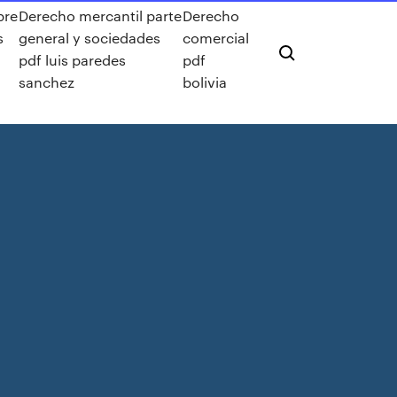
bre
Derecho mercantil parte
Derecho
s
general y sociedades
comercial
pdf luis paredes
pdf
sanchez
bolivia