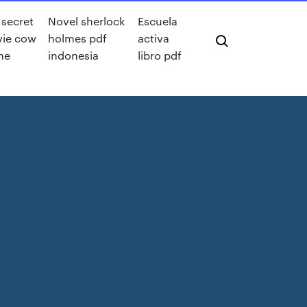
 secret
Novel sherlock
Escuela
ie cow
holmes pdf
activa
ne
indonesia
libro pdf