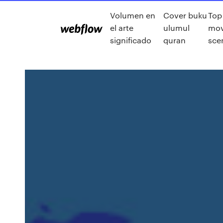
Volumen en
Cover buku
Top
el arte
ulumul
mov
significado
quran
sce